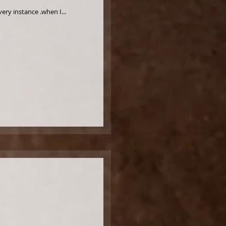
.You asked for much .You asked for me to love you .You asked for me to love myself You asked me to love this very instance .when I...