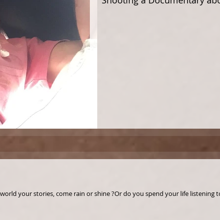
Shooting a Documentary abo
?Are you brave enough to tell the world your stories, come rain or shine ?Or do you 