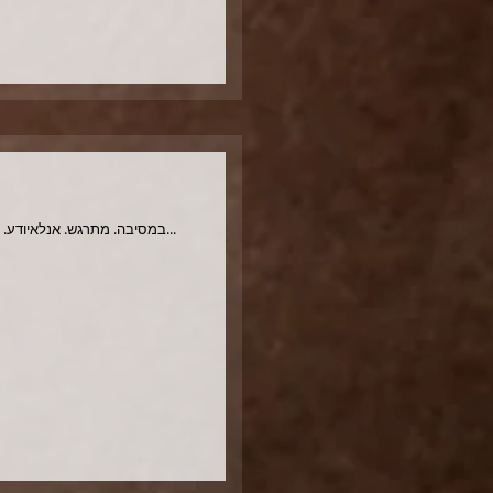
במסיבה. מתרגש. אנלאיודע. אנלאמכיר פה אף אחד. חושך. אני שומע את הדיג'יי. אני שומע את עצמי מפחד. כמו מטוס עם טייס מלנכולי שמארח אותי בליל...