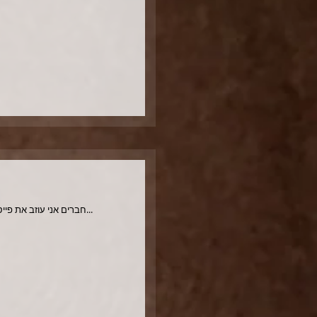
חברים אני עוזב את פייסבוק. סוגר את החשבון. מתנתק. מתחבר. אני מתבשל בזה כבר כמה חודשים. הופך ברעיון, הלוך ושוב, מתלבט. קשה לוותר על...