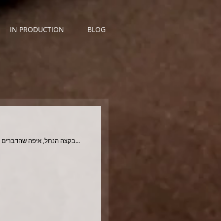
IN PRODUCTION
BLOG
בקצה הנחל, איפה שהדברים נעשים באמת רציניים, איבדתי את ד.נ.ה. לא היו סימנים מקדימים. או לפחות לא הבחנתי בכאלה. הגיע הבוקר, וד.נ.ה לא הייתה...