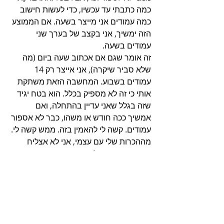
כמה כתבתי עד עכשיו, כדי לעשות חישוב 
כמה עמודים אני מייצר בשעה. אם הממוצע 
הזה ימשיך, אני בקצב של בערך שני 
עמודים בשעה.
זה אומר שגם אם אכתוב שעה ביום (מה 
שלא סביר שיקרה), אני אייצר רק 14 
עמודים בשבוע. המחשבה הזאת משתקת 
אותי כי זה לא מספיק בכלל. הוא בטח יגיד 
שזה בגלל שאני עדיין בהתחלה, ואם 
אמשיך ככה חודש או משהו, כבר לא אספור 
עמודים. קשה לי להאמין בזה. ממש קשה לי. 
מההכרות שלי עם עצמי, אני לא אצליח 
בזה. מחר בטוח לא אכתוב, וכנראה שגם 
לא מחרתיים.
אבל הוא עדיין יהיה פה, ואני מרגיש בר מזל. 
לא לכל אחד יש מין חבר או יועץ כזה - לא 
יודע בדיוק איך לקרוא לו - שנמצא פה רק 
בשבילך. תודה חבר.