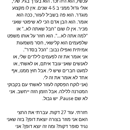
עכשיו, הוא היה זכר. הוא בערך בגיל שלי, 
אולי גדול ממני ב 4-5 שנים. אין לו מקצוע 
מוגדר. הוא פה בשביל לעזור, ככה הוא 
אומר. הוא הבן אדם הכי לא שיפוטי שאני 
מכיר. אין לו שום "חבל שאתה לא.." או 
"למה אתה לא…". הוא חוזר על אותו משפט 
שלפעמים הוא קלישאי, חסר משמעות 
אמיתית ואפילו נבוב: "הכל בסדר".
אני אומר את זה לפעמים לילדים שלי, או 
לאנשים שאני עובד איתם, או לאשתי, או 
למעט חברים שיש לי. אבל חוץ ממנו, אף 
אחד לא אומר את זה לי.
(אני לוקח הפסקה לעזור לאשתי עם בקבוקי 
המטרנה ללילה. אבל הזמן הזה ייחשב. אני 
לא שם Pause. יש גבול.
חזרתי. עוד 27 דקות. עברתי את החצי
האם אני מוזר בצורה יוצאת דופן? בזה שאני 
נגיד סופר דקות? ומה זה יוצא דופן? אני 